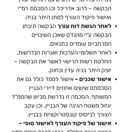
קשה – לרוב אדריכל וכן הסכמת רמ״י
ישור פיקוד העורף למתן היתר בניה.
אחר הגשת דוח עורך
הבקשה תיבחן
קשה ע״י מהנדס שאכן השינויים
רחביים עומדים בתנאים.
חר תשלומי הערבות ואגרות הנדרשות,
חלטת רשות הרישוי לאשר את הבקשה –
פק היתר בניה עדין וכחוק.
שור שכנים –
אישור לממד כולל גם את
כמתם שישים אחוזים דיירי הבניין
שותף. הסכמה זו נדרשת מכיוון שהממ"ד
זול משטח הגינה של הבניין, וכן עקב
ורך לביסוס קונסטרוקציות בבניין.
שור של פיקוד העורף לאישור סופי –