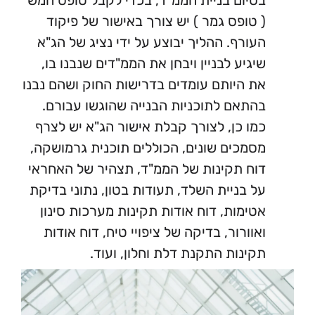
יום בניית הממ"ד, בכדי לקבל טופס חמש
טופס גמר ) יש צורך באישור של פיקוד
ורף. ההליך יבוצע על ידי נציג של הג"א
גיע לבניין ויבחן את הממ"דים שנבנו בו,
 היותם עומדים בדרישות החוק ושהם נבנו
תאם לתוכניות הבנייה שהוגשו עבורם.
ו כן, לצורך קבלת אישור הג"א יש לצרף
מכים שונים, הכוללים תוכנית גרמושקה,
ח תקינות של הממ"ד, תצהיר של האחראי
 בניית השלד, תעודות בטון, נתוני בדיקת
ימות, דוח אודות תקינות מערכות סינון
וורור, בדיקה של ציפויי טיח, דוח אודות
ינות התקנת דלת וחלון, ועוד.