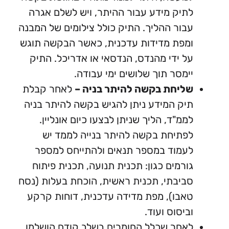
יק מידע עבור ההיתר, ויש לשלם אגרה
ור ההליך. התיק כולל צילומים של המבנה
פת מדידות עדכנית, כאשר הבקשה תוגש
 ידי מהנדס, הנדסאי או אדריכל. התיק
מסר תוך שלושים ימי עבודה.
ליחת בקשה להיתר בניה –
לאחר קבלת
ק המידע ניתן להגיש בקשה להיתר בניה
מ"ד, הליך שניתן לבצעו כיום אונליין.
תיחת בקשה להיתר בנייה לממד יש
מוד במספר תנאים ולהתייחס למספר
רמים כגון: תכנית תנועה, תכנית פיתוח
יבתי, תכנית ראשית, הוכחת בעלות (נסח
בו), מפת מדידה עדכנית, דוחות קרקע
יסוס ועוד.
חר שכלל החומרים בשלב קודם הושלמו,