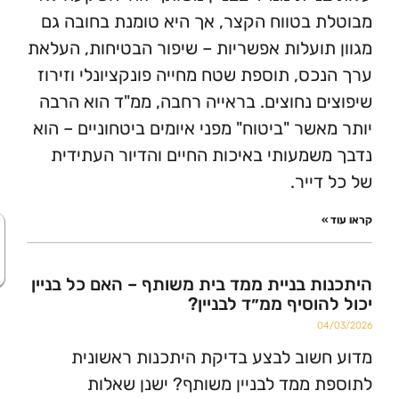
 בטווח הקצר, אך היא טומנת בחובה גם
תועלות אפשריות – שיפור הבטיחות, העלאת
כס, תוספת שטח מחייה פונקציונלי וזירוז
ם נחוצים. בראייה רחבה, ממ"ד הוא הרבה
אשר "ביטוח" מפני איומים ביטחוניים – הוא
שמעותי באיכות החיים והדיור העתידית
דייר.
»
היי :) אני זמינ
לשאלות
ת בניית ממד בית משותף – האם כל בניין
הוסיף ממ״ד לבניין?
0
שוב לבצע בדיקת היתכנות ראשונית
 ממד לבניין משותף? ישנן שאלות