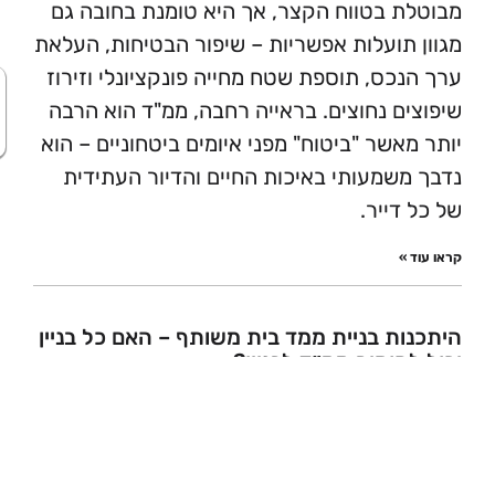
 בטווח הקצר, אך היא טומנת בחובה גם
תועלות אפשריות – שיפור הבטיחות, העלאת
כס, תוספת שטח מחייה פונקציונלי וזירוז
היי :) אני זמינ
ם נחוצים. בראייה רחבה, ממ"ד הוא הרבה
לשאלות
אשר "ביטוח" מפני איומים ביטחוניים – הוא
שמעותי באיכות החיים והדיור העתידית
דייר.
»
ת בניית ממד בית משותף – האם כל בניין
הוסיף ממ״ד לבניין?
0
שוב לבצע בדיקת היתכנות ראשונית
 ממד לבניין משותף? ישנן שאלות
ת המעסיקות את הדיירים טרם תחילת