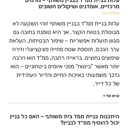
ניית ממ"ד בבניין משותף – גורמים
ם, אומדנים ושיקולים חשובים
2
ניית ממ"ד בבניין משותף זוהי השקעה לא
 בטווח הקצר, אך היא טומנת בחובה גם
תועלות אפשריות – שיפור הבטיחות, העלאת
כס, תוספת שטח מחייה פונקציונלי וזירוז
ם נחוצים. בראייה רחבה, ממ"ד הוא הרבה
אשר "ביטוח" מפני איומים ביטחוניים – הוא
שמעותי באיכות החיים והדיור העתידית
דייר.
»
ת בניית ממד בית משותף – האם כל בניין
הוסיף ממ״ד לבניין?