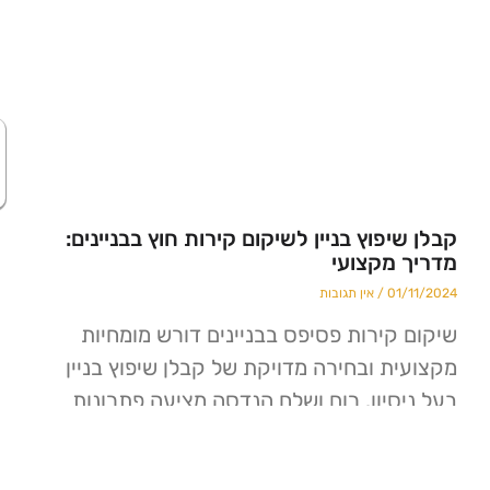
היי :) אני זמינ
לשאלות
פוץ בניין לשיקום קירות חוץ בבניינים:
מקצועי
01
אין תגובות
קירות פסיפס בבניינים דורש מומחיות
ת ובחירה מדויקת של קבלן שיפוץ בניין
סיון. רום ושלח הנדסה מציעה פתרונות
 לטיפול בפסיפס רופף או פגום, תוך שימוש
 עבודה מתקדמות וליווי מקצועי לאורך כל