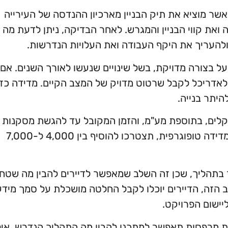
שר מוציא את תיק הבניין מארכיון ההנדסה של העירייה
ה ואת קווי הבניין והמגרש. לאחר הבדיקה, ניתן לדעת מה
להעריך את היקף העבודה ואת העלויות הנדרשות.
ל בצורה מדויקת, בשל שינויים שנעשו לאורך השנים. אם
אדריכל לקבל שרטוט מדויק של המצב הקיים. מדידה כזו
יתר בנייה.
 בדיקת ההיתכנות נעה בין 3,000 ל-5,000 שקלים, בתוספת מע"מ, והזמן המקובל עד להגשת מסקנות
הבדיקה הוא בין שבוע ל-10 ימי עסקים. אם תידרש מדידה טופוגרפית, תצטרכו להוסיף בין 4,000 ל-7,000
 בתהליך, שכן זה השלב שמאפשר לדיירים להבין מה שטח
 הזה, הדיירים יוכלו לקבל החלטה מושכלת על סמך מידע
יישום הפרויקט.
 מרפסות תאפשר למתכנן להבין מה התהליך הנדרש, איל